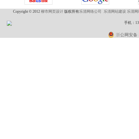
流接触器
|
征泰 征泰电气 上海征泰
|
上海稳冠电气
|
上海人民
国互联网
|
乐清网站优化
|
乐清网络公司
|
柳市做网站
|
乐清做
Copyright © 2012
柳市网页设计
版权所有
乐清网络公司
乐清网站建设
乐清网
手机：1
公网安备 3
浙