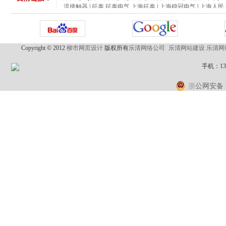
流接触器
|
征泰 征泰电气 上海征泰
|
上海稳冠电气
|
上海人民
国互联网
|
乐清网站优化
|
乐清网络公司
|
柳市做网站
|
乐清做
华昌电气|浙江华昌电气
|
鑫励电气/浙江鑫励电气有限公司
|
B
流接触器
|
征泰 征泰电气 上海征泰
|
上海稳冠电气
|
上海人民
国互联网
|
乐清网站优化
|
乐清网络公司
|
柳市做网站
|
乐清做
Copyright © 2012
柳市网页设计
版权所有
乐清网络公司
乐清网站建设
乐清网
手机：1
公网安备 3
浙