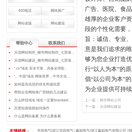
广告、医院、食品
400电话
网络推广
雄厚的企业客户资
网站改版
网站建设
段的个性化需要，
旨：诚信、专业、
帮助中心
联系我们
意是我们追求的唯
乐清网站制作_柳市网站制作_七里港…
够为您企业打造优
乐清网站建设_柳市网站建设_七里港…
行“以人为本”的
“.cn”域名 安全可靠，具备全球影…
“。中国”域名 网络世界，中华文化…
倡“以公司为本”
如何提高信息的排名和诚信度
为企业提供可持续
帮助企业网络推广营销的几点建议
怎么样找域名 域名一定要brandabl…
上一篇：
柳市网站公司
下一篇：
乐清网站建设
百度知道链接如何操作
什么是网站备案 为什么要备案
华昌电气|浙江华昌电气
|
鑫励电气/浙江鑫励电气有限公司
|
B
友情链接：