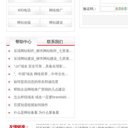
验证码：
400电话
网络推广
网站改版
网站建设
帮助中心
联系我们
乐清网站制作_柳市网站制作_七里港…
乐清网站建设_柳市网站建设_七里港…
“.cn”域名 安全可靠，具备全球影…
“。中国”域名 网络世界，中华文化…
如何提高信息的排名和诚信度
帮助企业网络推广营销的几点建议
怎么样找域名 域名一定要brandabl…
百度知道链接如何操作
什么是网站备案 为什么要备案
华昌电气|浙江华昌电气
|
鑫励电气/浙江鑫励电气有限公司
|
B
流接触器
|
征泰 征泰电气 上海征泰
|
上海稳冠电气
|
上海人民
友情链接：
国互联网
|
乐清网站优化
|
乐清网络公司
|
柳市做网站
|
乐清做