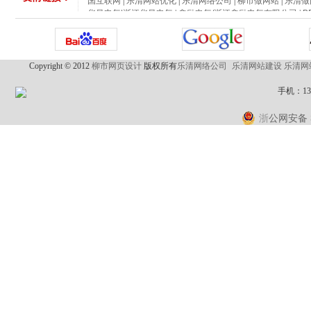
华昌电气|浙江华昌电气
|
鑫励电气/浙江鑫励电气有限公司
|
B
流接触器
|
征泰 征泰电气 上海征泰
|
上海稳冠电气
|
上海人民
国互联网
|
乐清网站优化
|
乐清网络公司
|
柳市做网站
|
乐清做
Copyright © 2012
柳市网页设计
版权所有
乐清网络公司
乐清网站建设
乐清网
手机：1
公网安备 3
浙