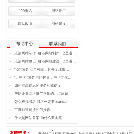
400电话
网络推广
网站改版
网站建设
帮助中心
联系我们
乐清网站制作_柳市网站制作_七里港…
乐清网站建设_柳市网站建设_七里港…
“.cn”域名 安全可靠，具备全球影…
“。中国”域名 网络世界，中华文化…
如何提高信息的排名和诚信度
帮助企业网络推广营销的几点建议
怎么样找域名 域名一定要brandabl…
百度知道链接如何操作
什么是网站备案 为什么要备案
华昌电气|浙江华昌电气
|
鑫励电气/浙江鑫励电气有限公司
|
B
友情链接：
流接触器
|
征泰 征泰电气 上海征泰
|
上海稳冠电气
|
上海人民