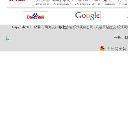
国互联网
|
乐清网站优化
|
乐清网络公司
|
柳市做网站
|
乐清做
华昌电气|浙江华昌电气
|
鑫励电气/浙江鑫励电气有限公司
|
B
流接触器
|
征泰 征泰电气 上海征泰
|
上海稳冠电气
|
上海人民
国互联网
|
乐清网站优化
|
乐清网络公司
|
柳市做网站
|
乐清做
Copyright © 2012
柳市网页设计
版权所有
乐清网络公司
乐清网站建设
乐清网
手机：1
公网安备 3
浙